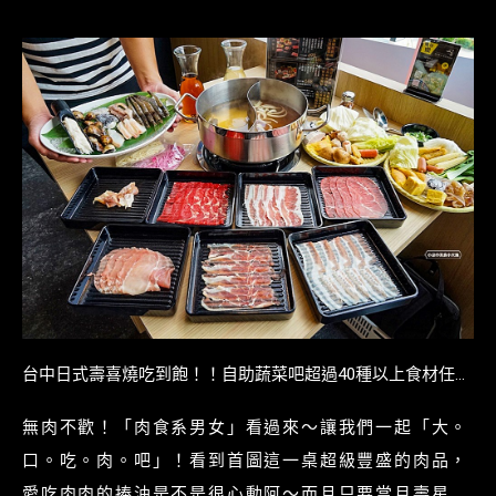
台中日式壽喜燒吃到飽！！自助蔬菜吧超過40種以上食材任你
夾，頂級現切肉品吃爽爽，約會、慶生、聚餐首選！
無肉不歡！「肉食系男女」看過來〜讓我們一起「大。
口。吃。肉。吧」！看到首圖這一桌超級豐盛的肉品，
愛吃肉肉的捧油是不是很心動阿〜而且只要當月壽星出