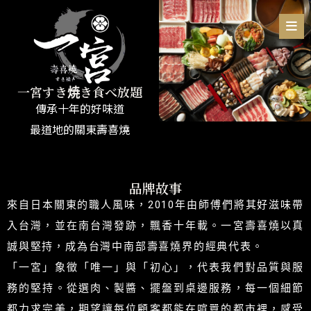
一宮すき焼き食べ放題
傳承十年的好味道
最道地的關東壽喜燒
品牌故事
來自日本關東的職人風味，2010年由師傅們將其好滋味帶
入台灣，並在南台灣發跡，飄香十年載。一宮壽喜燒以真
誠與堅持，成為台灣中南部壽喜燒界的經典代表。
「一宮」象徵「唯一」與「初心」，代表我們對品質與服
務的堅持。從選肉、製醬、擺盤到桌邊服務，每一個細節
都力求完美，期望讓每位顧客都能在喧囂的都市裡，感受