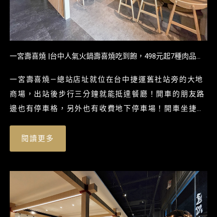
一宮壽喜燒 |台中人氣火鍋壽喜燒吃到飽，498元起7種肉品、7
種湯頭！頂極和牛饗宴爽吃和牛！多種海鮮蔬菜、鍋料、飲
一宮壽喜燒—總站店址就位在台中捷運舊社站旁的大地
品、明治冰淇淋吃到飽。
商場，出站後步行三分鐘就能抵達餐廳！開車的朋友路
邊也有停車格，另外也有收費地下停車場！開車坐捷運
都算方便！一旁就是總站夜市，來這用餐後還可以逛逛
大地商場或是總站夜市！
閱讀更多