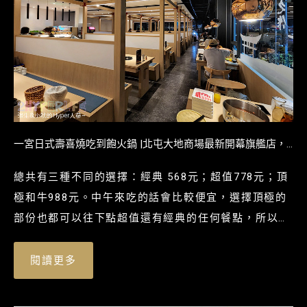
一宮日式壽喜燒吃到飽火鍋 |北屯大地商場最新開幕旗艦店，
舊社捷運站下來走路2分鐘就到！停車也方便，快來吃道地關
總共有三種不同的選擇：經典 568元；超值778元；頂
東口味壽喜鍋～
極和牛988元。中午來吃的話會比較便宜，選擇頂極的
部份也都可以往下點超值還有經典的任何餐點，所以二
話不說直接點頂極的呀！
閱讀更多